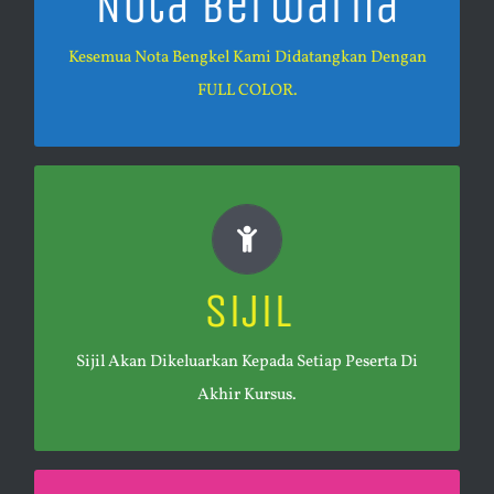
Nota Berwarna
Memudahkan rujukan anda, memberikan gambaran
lebih jelas & menjadi koleksi simpanan anda.
Kesemua Nota Bengkel Kami Didatangkan Dengan
FULL COLOR.
Sijil Diiktiraf
Sijil
Sebagai Panel Pakar Runding yang berdaftar, anda
tidak perlu ragu dengan sijil keluaran kami.
Sijil Akan Dikeluarkan Kepada Setiap Peserta Di
Akhir Kursus.