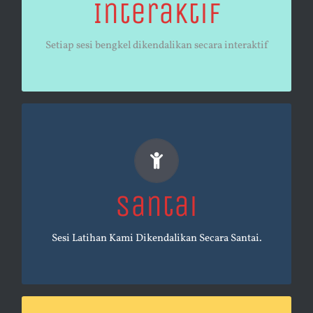
Interaktif
Untuk pembelajaran lebih seronok, pemahaman lebih
mudah, dan penguasaan lebih pantas.
Setiap sesi bengkel dikendalikan secara interaktif
Belajar Santai
Santai
Tiada stress atau stress sifar bagi setiap peserta.
Sesi Latihan Kami Dikendalikan Secara Santai.