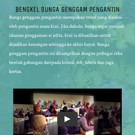
BENGKEL BUNGA GENGGAM PENGANTIN
Bunga genggam pengantin merupakan trend yang disukai
oleh pengantin masa kini. Jika dahulu, bunga segar menjadi
idaman genggaman si jelita, kini ia dihasilkan untuk
dijadikan kenangan sehingga ke akhir hayat. Bunga
genggam pengantin ini ditampilkan dengan pelbagai reka
bentuk gabungan daripada kristal, felt, fabrik dan juga
kertas.