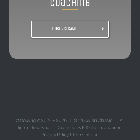
Coaching
HUBUNGI KAMI!
© Copyright 2024 –
2026 | Sri2u by
Sri Classic
| All
Rights Reserved | Designed by
E Skills Productions
|
Privacy Policy
|
Terms of Use