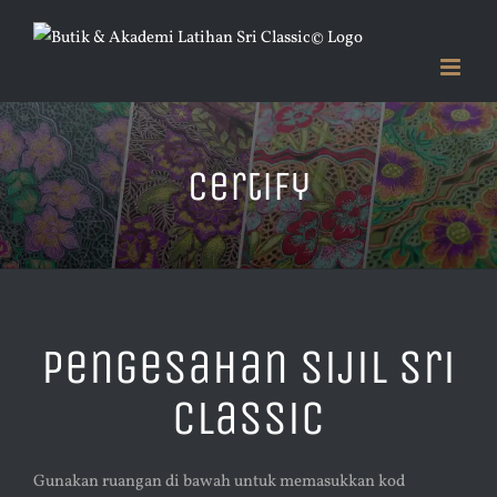
Skip
to
content
Certify
Pengesahan Sijil Sri
Classic
Gunakan ruangan di bawah untuk memasukkan kod