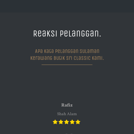
Reaksi Pelanggan.
Apa Kata Pelanggan Sulaman
Kerawang Butik Sri Classic Kami.
iz
Puan Zaleha
Alam
Kluang, Johor