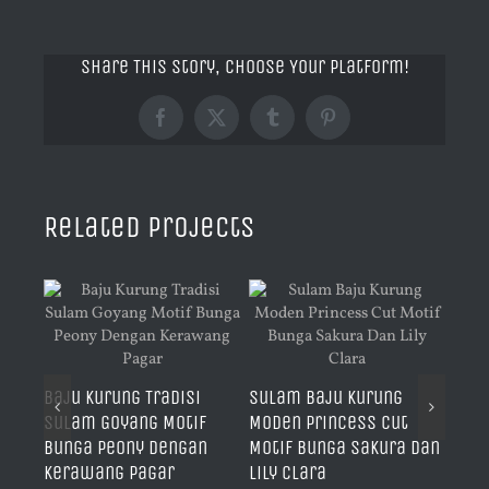
Share This Story, Choose Your Platform!
Facebook
X
Tumblr
Pinterest
Related Projects
Sul
Baju Kurung Tradisi
Sulam Baju Kurung
f
Trad
Sulam Goyang Motif
Moden Princess Cut
nga
Ork
Bunga Peony Dengan
Motif Bunga Sakura Dan
Pag
Kerawang Pagar
Lily Clara
Augu