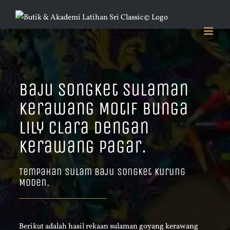
Skip
to
content
Baju Songket Sulaman
Kerawang Motif Bunga
Lily Clara Dengan
Kerawang Pagar.
Tempahan Sulam Baju Songket Kurung
Moden.
Berikut adalah hasil rekaan sulaman goyang kerawang