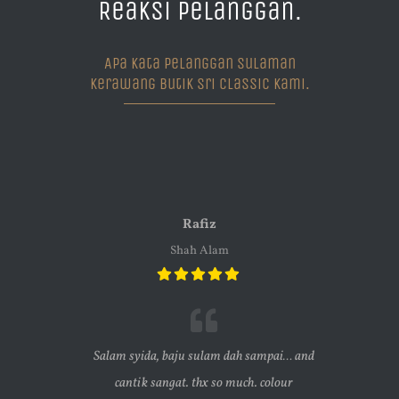
Reaksi Pelanggan.
Apa Kata Pelanggan Sulaman
Kerawang Butik Sri Classic Kami.
Nurliza
Mersing
sampai… and
Alhamdul
Wah! Cantiknya sulam kerawang saya.
 colour
sulamnya