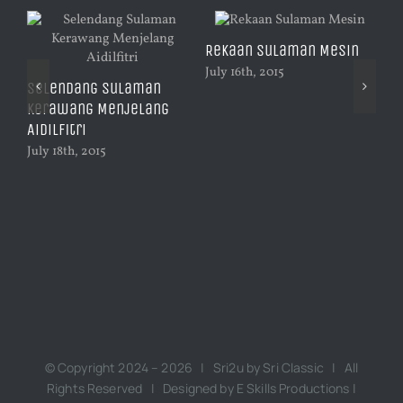
Rekaan Sulaman Mesin
July 16th, 2015
Selendang Sulaman
Su
ng
Kerawang Menjelang
De
Aidilfitri
Pa
July 18th, 2015
Dec
© Copyright 2024 –
2026 | Sri2u by
Sri Classic
| All
Rights Reserved | Designed by
E Skills Productions
|