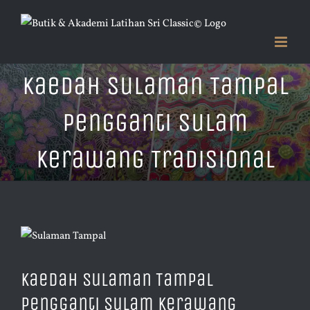
Skip
to
content
Kaedah Sulaman Tampal
Pengganti Sulam
Kerawang Tradisional
View
Larger
Kaedah Sulaman Tampal
Image
Pengganti Sulam Kerawang