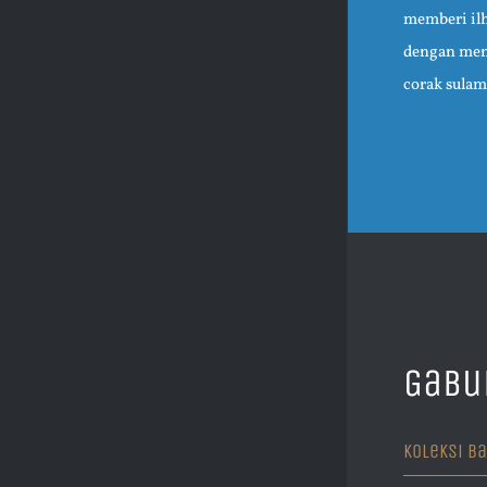
memberi il
dengan men
corak sulam
Gabu
Koleksi Ba