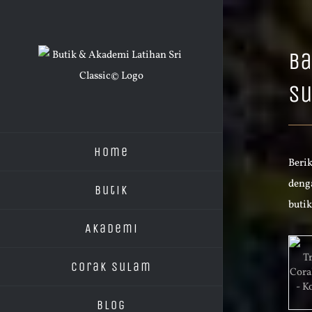
Skip
to
content
Ba
Su
Home
Berik
deng
Butik
butik
Akademi
Corak Sulam
Blog