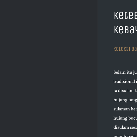
Kete
Keba
Koleksi Ba
Selain itu j
tradisional 
ia disulam 
hujung tang
sulaman ker
hujung bucu
disulam sec
penuh pada 