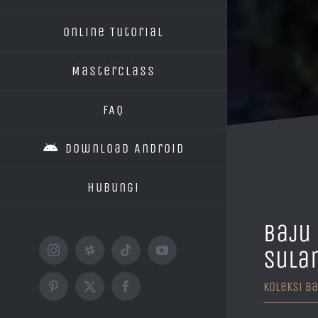
Online Tutorial
MasterClass
FAQ
Download Android
Hubungi
Baju 
Sula
Instagram
Threads
Tiktok
YouTube
Koleksi Ba
Pinterest
X
Facebook