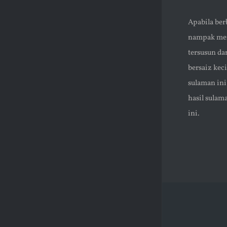
Apabila ber
nampak memb
tersusun da
bersaiz kec
sulaman ini
hasil sulam
ini.