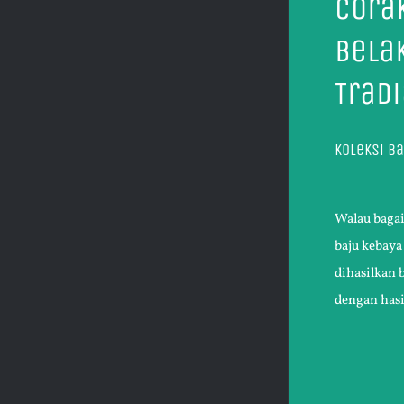
Cora
Bela
Trad
Koleksi Ba
Walau baga
baju kebaya
dihasilkan 
dengan has