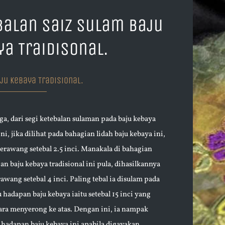
balan Saiz Sulam Baju
ya Traidisonal.
ju Kebaya Tradisional.
uga, dari segi ketebalan sulaman pada baju kebaya
ini, jika dilihat pada bahagian lidah baju kebaya ini,
kerawang setebal 2.5 inci. Manakala di bahagian
an baju kebaya tradisional ini pula, dihasilkannya
awang setebal 4 inci. Paling tebal ia disulam pada
 hadapan baju kebaya iaitu setebal 15 inci yang
ara menyerong ke atas. Dengan ini, ia nampak
hadapan baju kebaya ini apabila digayakan