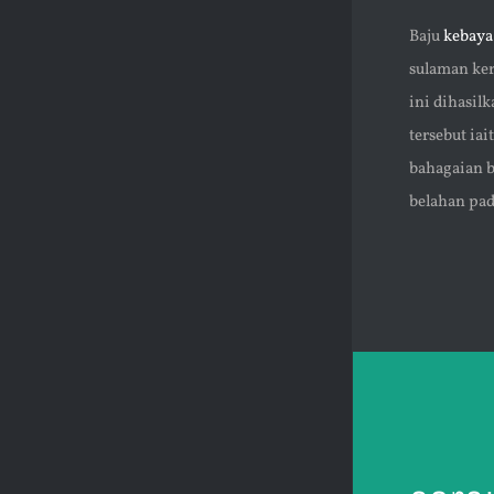
Baju
kebaya
sulaman ke
ini dihasil
tersebut iai
bahagaian b
belahan pad