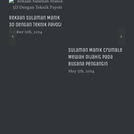
Rekaan Sulaman Manik
Fes
3D Dengan Teknik Payoti
le
Pe
October 11th, 2014
nik
Ma
Aug
Sulaman Manik Crumble
Mewah Dijahit Pada
Busana Pengantin
May 5th, 2014