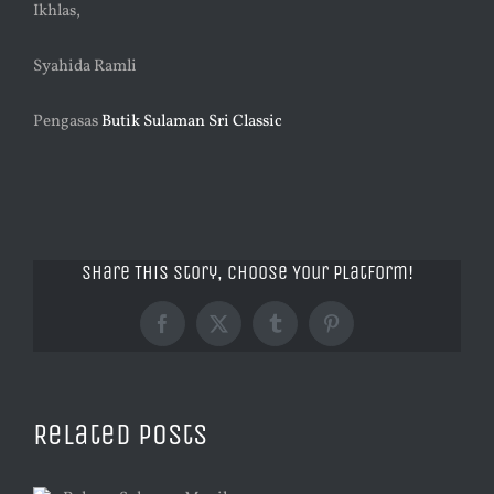
Ikhlas,
Syahida Ramli
Pengasas
Butik Sulaman Sri Classic
Share This Story, Choose Your Platform!
Facebook
X
Tumblr
Pinterest
Related Posts