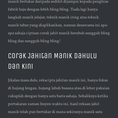
manik bertukar daripada sedikit dijumpai kepada penghias
fabrik baju dengan lebih bling bling. Tiada lagi hanya
langkah manik jelujur, teknik manik iring atau teknik
manik tabur yang diaplikasikan, namun desawarsa ini apa-
apa sahaja ciptaan corak jahit manik berubah sungguh bling
bling dan sungguh bling bling!
Corak Jahitan Manik Dahulu
dan Kini
Jikalau masa dulu, rekacipta jahitan manik ini, hanya fokus
di hujung lengan, hujung labuh busana atau di leher pakaian
cukuplah dengan hanya satu baris sahaja. Sebaliknya ketika
pertukaran zaman fesyen waktu ini, hasil rekaan jahit
manik telah pun bertukar di mana sekiranya manik satu