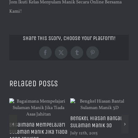
Jom Ikuti Kelas Menyulam Manik Secara Online Bersama
Kami!
Share This Story, Choose Your Platform!
Facebook
X
Tumblr
Pinterest
Related Posts
Bengkel Hiasan Bantal
Ha
Bagaimana Mempelajari
Sulaman Manik 3D
Su
t
Sulaman Manik Jika Tiada
Ka
July 12th, 2015